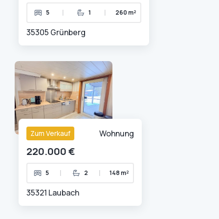
|
|
5
1
260 m²
35305 Grünberg
Wohnung
Zum Verkauf
220.000 €
|
|
5
2
148 m²
35321 Laubach